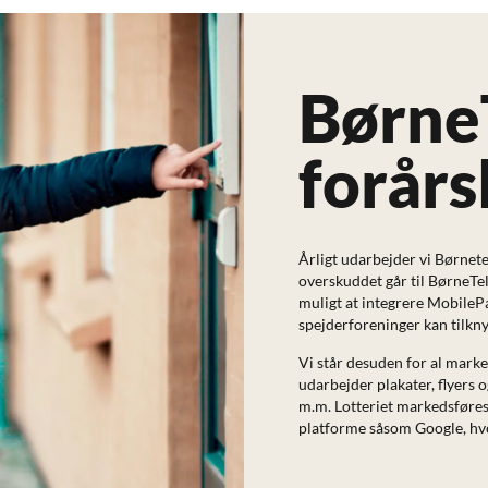
Børne
forårs
Årligt udarbejder vi Børnet
overskuddet går til BørneTel
muligt at integrere MobilePay
spejderforeninger kan tilkn
Vi står desuden for al marked
udarbejder plakater, flyers o
m.m. Lotteriet markedsføres 
platforme såsom Google, hvo