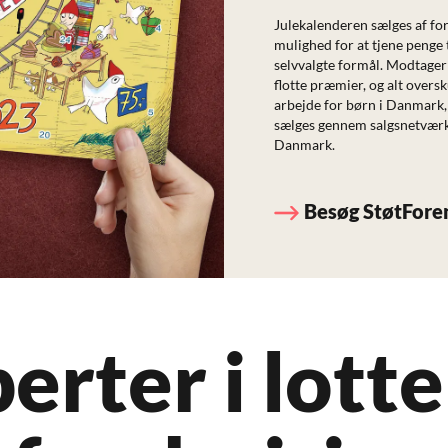
Julekalenderen sælges af fore
mulighed for at tjene penge 
selvvalgte formål. Modtagern
flotte præmier, og alt oversk
arbejde for børn i Danmark,
sælges gennem salgsnetværke
Danmark.
Besøg StøtFore
erter i lotte