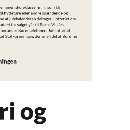
ninger, skoleklasser m.fl., som får
til hytteture eller andre spændende og
e af julekalenderen deltager i lotteriet om
uddet fra salget går til Børns Vilkårs
 herunder Børnetelefonen. Julelotteriet
t StøtForeningen, der er en del af Bording
ningen
ri og