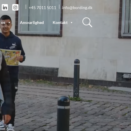
+45 7011 5011
info@bording.dk
 os
Ansvarlighed
Kontakt