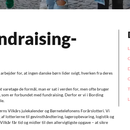
ndraising-
L
G
D
arbejder for, at ingen danske børn lider svigt, hverken fra deres
G
t varetage de formål, man er sat i verden for, men ofte bruger
T
 som er forbundet med fundraising. Derfor er vi i Bording
L
le.
Børns Vilkårs julekalender og Børnetelefonens Forårslotteri. Vi
af lotterierne til gevinsthåndtering, lageropbevaring, logistik og
ilkår får tid og midler til den allervigtigste opgave – at sikre