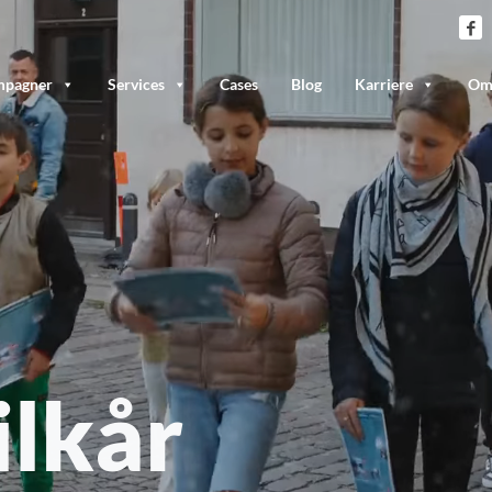
pagner
Services
Cases
Blog
Karriere
Om
ilkår