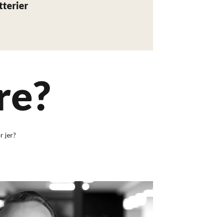
tterier
re?
r jer?