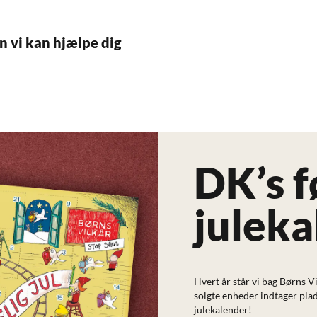
n vi kan hjælpe dig
DK’s 
juleka
Hvert år står vi bag Børns 
solgte enheder indtager pl
julekalender!