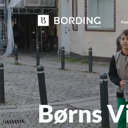
Kam
Børns V