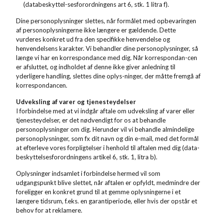
(databeskyttel-sesforordningens art 6, stk. 1 litra f).
Dine personoplysninger slettes, når formålet med opbevaringen
af personoplysningerne ikke længere er gældende. Dette
vurderes konkret ud fra den specifikke henvendelse og
henvendelsens karakter. Vi behandler dine personoplysninger, så
længe vi har en korrespondance med dig. Når korrespondan-cen
er afsluttet, og indholdet af denne ikke giver anledning til
yderligere handling, slettes dine oplys-ninger, der måtte fremgå af
korrespondancen.
Udveksling af varer og tjenesteydelser
I forbindelse med at vi indgår aftale om udveksling af varer eller
tjenesteydelser, er det nødvendigt for os at behandle
personoplysninger om dig. Herunder vil vi behandle almindelige
personoplysninger, som fx dit navn og din e-mail, med det formål
at efterleve vores forpligtelser i henhold til aftalen med dig (data-
beskyttelsesforordningens artikel 6, stk. 1, litra b).
Oplysninger indsamlet i forbindelse hermed vil som
udgangspunkt blive slettet, når aftalen er opfyldt, medmindre der
foreligger en konkret grund til at gemme oplysningerne i et
længere tidsrum, f.eks. en garantiperiode, eller hvis der opstår et
behov for at reklamere.