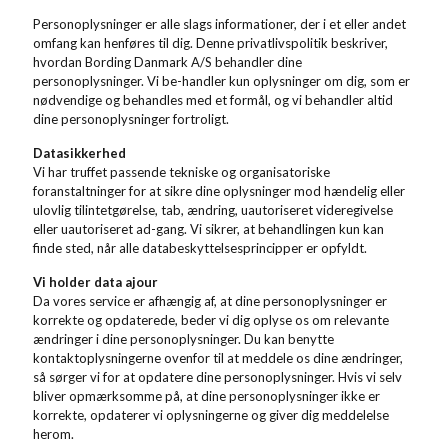
Personoplysninger er alle slags informationer, der i et eller andet
omfang kan henføres til dig. Denne privatlivspolitik beskriver,
hvordan Bording Danmark A/S behandler dine
personoplysninger. Vi be-handler kun oplysninger om dig, som er
nødvendige og behandles med et formål, og vi behandler altid
dine personoplysninger fortroligt.
Datasikkerhed
Vi har truffet passende tekniske og organisatoriske
foranstaltninger for at sikre dine oplysninger mod hændelig eller
ulovlig tilintetgørelse, tab, ændring, uautoriseret videregivelse
eller uautoriseret ad-gang. Vi sikrer, at behandlingen kun kan
finde sted, når alle databeskyttelsesprincipper er opfyldt.
Vi holder data ajour
Da vores service er afhængig af, at dine personoplysninger er
korrekte og opdaterede, beder vi dig oplyse os om relevante
ændringer i dine personoplysninger. Du kan benytte
kontaktoplysningerne ovenfor til at meddele os dine ændringer,
så sørger vi for at opdatere dine personoplysninger. Hvis vi selv
bliver opmærksomme på, at dine personoplysninger ikke er
korrekte, opdaterer vi oplysningerne og giver dig meddelelse
herom.