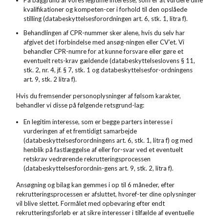
På baggrund af vores legitime interesse, som er at vurdere dine
kvalifikationer og kompeten-cer i forhold til den opslåede
stilling (databeskyttelsesforordningen art. 6, stk. 1, litra f).
Behandlingen af CPR-nummer sker alene, hvis du selv har
afgivet det i forbindelse med ansøg-ningen eller CV’et. Vi
behandler CPR-numre for at kunne forsvare eller gøre et
eventuelt rets-krav gældende (databeskyttelseslovens § 11,
stk. 2, nr. 4, jf. § 7, stk. 1 og databeskyttelsesfor-ordningens
art. 9, stk. 2 litra f).
Hvis du fremsender personoplysninger af følsom karakter,
behandler vi disse på følgende retsgrund-lag:
En legitim interesse, som er begge parters interesse i
vurderingen af et fremtidigt samarbejde
(databeskyttelsesforordningens art. 6, stk. 1, litra f) og med
henblik på fastlæggelse af eller for-svar ved et eventuelt
retskrav vedrørende rekrutteringsprocessen
(databeskyttelsesforordnin-gens art. 9, stk. 2, litra f).
Ansøgning og bilag kan gemmes i op til 6 måneder, efter
rekrutteringsprocessen er afsluttet, hvoref-ter dine oplysninger
vil blive slettet. Formålet med opbevaring efter endt
rekrutteringsforløb er at sikre interesser i tilfælde af eventuelle