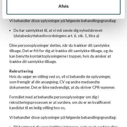
Formålet er at levere et nyhedsbrev til dig, som retter sig mod
Afvis
dine interesser og ønsker, så du ople-ver, at indholdet er relevant.
Vi behandler disse oplysninger på følgende behandlingsgrundlag:
Du har samtykket til, at vi må sende dig nyhedsbrevet
(databeskyttelsesforordningens art. 6, stk. 1, litra a)
Dine personoplysninger slettes, når du trækker dit samtykke
tilbage. Det er frit for dig at trække dit samtykke tilbage, og du
kan benytte kontaktoplysningerne i toppen, hvis du ønsker at
trække dit samtykke tilbage.
Rekruttering
Hvis du søger en stilling ved os, vil vi behandle de oplysninger,
som fremgår af din ansøgning, CV og andre medsendte
dokumenter. Det er ikke nødvendigt, at du skriver CPR-nummer.
Formålet med at behandle personoplysninger om dig i
rekrutteringsprocessen er at vurdere, om du er en kvalificeret
kandidat til en ledig stilling hos os.
Vi behandler disse oplysninger på følgende behandlingsgrundlag: