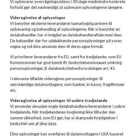
Vi opbevarer overvågningsvideos i 30 dage medmindre konkrete
forhold gør det nødvendigt at opbevare oplysningerne længere.
Videregivelse af oplysninger
Vi benytter eksterne leverandører/samarbejdspartnere til
opbevaring og behandling af oplysningerne. Når vi benytter en
databehandler, har vi indgået en databehandleraftale med dem.
De behandler der-for udelukkende personoplysninger på vores
vegne og må ikke anvende dem til deres egne formål.
Vi prioriterer leverandører fra EU, samt fra tredjelande, som EU
Kommissionen har god-kendt ift. beskyttelsesniveauet omkring
personoplysninger, jf. databeskyttelsesforordningen art. 45.
I relevante tilfælde videregives personoplysninger til
selvstændige datamodtagere, som banker, in-kasso, fragtfirmaer
etc.
Videregivelse af oplysninger til usikre tredjelande
Vi anvender desuden nogle databehandlere/leverandører i usikre
tredjelande. Når tredjelandenes lovgivning ikke tilbyder den
samme sikkerhed, som EU gør, har vi skærpede forpligtelser i
beskyttel-sen af dine data.
Dine oplysninger kan overføres til datamodtagere i USA baseret