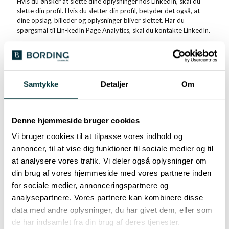
Hvis du ønsker at slette dine oplysninger hos LinkedIn, skal du
slette din profil. Hvis du sletter din profil, betyder det også, at
dine opslag, billeder og oplysninger bliver slettet. Har du
spørgsmål til Lin-kedIn Page Analytics, skal du kontakte LinkedIn.
Facebook og Instagram
Vi er fælles dataansvarlige med Meta for de oplysninger om dig,
der indsamles, når du besøger vores sider på Facebook og /eller
Instagram. Det betyder at vi sammen med Meta skal fordele og
Samtykke
Detaljer
Om
fastlægge ansvaret for at overholde lovgivningen omkring
behandlingen af dine personoplysninger.
Du kan finde vores aftale om fælles dataansvar her:
Denne hjemmeside bruger cookies
https://www.facebook.com/legal/controller_addendum
Vi bruger cookies til at tilpasse vores indhold og
Meta anvender Insights på Facebook /Instagram for at indsamle
annoncer, til at vise dig funktioner til sociale medier og til
statistiske oplysninger om besøgen-des adfærd på siden,
herunder alder, køn, parforholdsstatus, arbejde, livsstil,
at analysere vores trafik. Vi deler også oplysninger om
interesseområder, op-lysninger om køb og geografiske
din brug af vores hjemmeside med vores partnere inden
oplysninger. Til dette formål har Meta placeret cookies på din
for sociale medier, annonceringspartnere og
enhed, når du besøger Facebook/Instagram. Hver cookie
analysepartnere. Vores partnere kan kombinere disse
indeholder en unik identifikationskode, som forbli-ver aktiv i en
periode af to år, medmindre de bliver slettet før udløbet af denne
data med andre oplysninger, du har givet dem, eller som
periode. Meta modta-ger, gemmer og behandler dine
de har indsamlet fra din brug af deres tjenester.
personoplysninger gennem disse cookies. Vi modtager