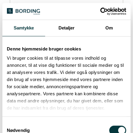
(Påkrævet)
virksomhed
Samtykke
Detaljer
Om
Denne hjemmeside bruger cookies
E-
mail
Vi bruger cookies til at tilpasse vores indhold og
(Påkrævet)
annoncer, til at vise dig funktioner til sociale medier og til
at analysere vores trafik. Vi deler også oplysninger om
Telefon
din brug af vores hjemmeside med vores partnere inden
(Påkrævet)
for sociale medier, annonceringspartnere og
analysepartnere. Vores partnere kan kombinere disse
data med andre oplysninger, du har givet dem, eller som
Besked
(Påkrævet)
de har indsamlet fra din brug af deres tjenester.
Samtykkevalg
Nødvendig