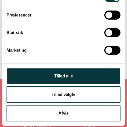
Præferencer
Statistik
Marketing
Tillad alle
Tillad valgte
Afvis
København
Aalborg
Ejby Industrivej 91
Porsvej 2