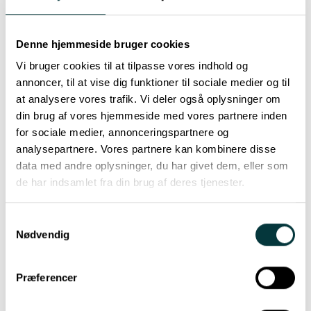
overflader til
Denne hjemmeside bruger cookies
kraftfulde
Vi bruger cookies til at tilpasse vores indhold og
annoncer, til at vise dig funktioner til sociale medier og til
medier
at analysere vores trafik. Vi deler også oplysninger om
din brug af vores hjemmeside med vores partnere inden
for sociale medier, annonceringspartnere og
analysepartnere. Vores partnere kan kombinere disse
På Brøndby Stadion har vi udsmykket en række mødelokaler og
data med andre oplysninger, du har givet dem, eller som
kontorer.
de har indsamlet fra din brug af deres tjenester.
Vi er specialister i rådgivning, fremstilling og montering af
folieløsninger, som både afskærmer, skaber stemninger og
formidler budskaber.
Samtykkevalg
Nødvendig
Præferencer