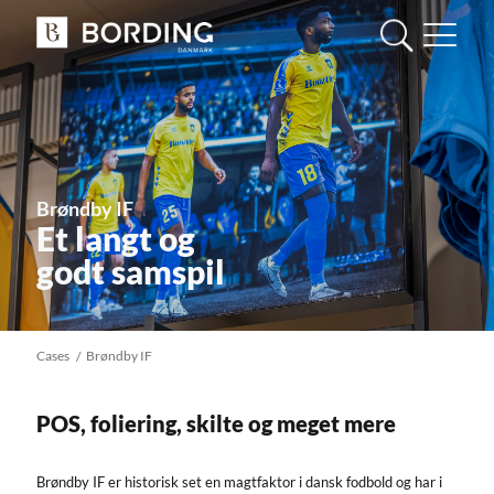
Brøndby IF
Et langt og
godt samspil
Cases
Brøndby IF
POS, foliering, skilte og meget mere
Brøndby IF er historisk set en magtfaktor i dansk fodbold og har i