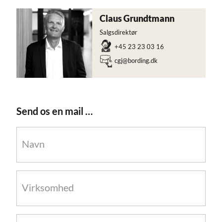
Claus
Grundtmann
Salgsdirektør
+45 23 23 03 16
cgj@bording.dk
Send os en mail …
Navn
(Påkrævet)
virksomhed
E-