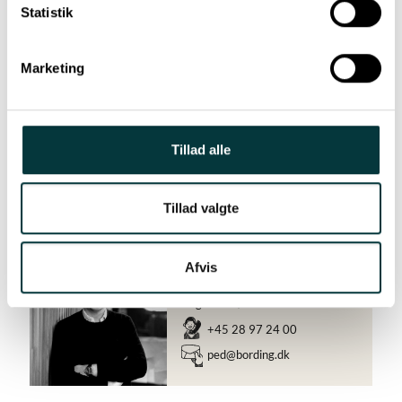
Statistik
Marketing
Tillad alle
Hør mere!
Tillad valgte
Afvis
Peter
Edslev
Salgsdirektør
+45 28 97 24 00
ped@bording.dk