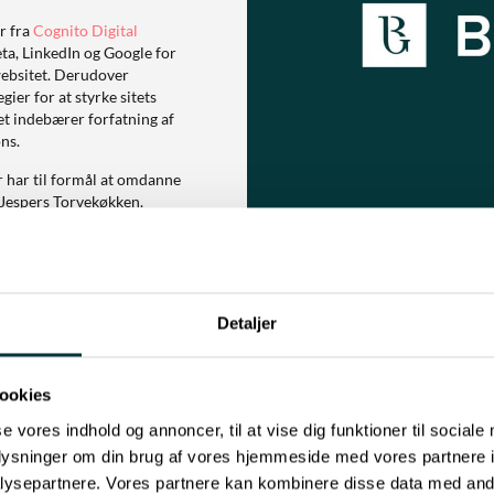
r fra
Cognito Digital
a, LinkedIn og Google for
websitet. Derudover
er for at styrke sitets
t indebærer forfatning af
ns.
 har til formål at omdanne
r Jespers Torvekøkken.
Detaljer
ookies
Resultatet
se vores indhold og annoncer, til at vise dig funktioner til sociale
oplysninger om din brug af vores hjemmeside med vores partnere i
ysepartnere. Vores partnere kan kombinere disse data med andr
ng Danmark har skabt en stærkere brandidentitet for Jespers Torvekøkk