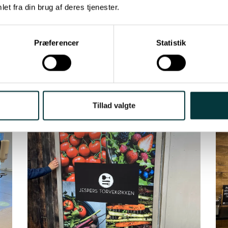
t at formidle deres budskaber på relevante digitale platforme såvel som i
et fra din brug af deres tjenester.
kantiner landet over.
n måde når Jespers Torvekøkken nu ud til en endnu bredere målgruppe 
Præferencer
Statistik
endnu stærkere brand.
Tillad valgte