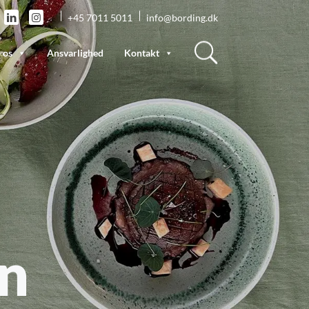
+45 7011 5011
info@bording.dk
 os
Ansvarlighed
Kontakt
n