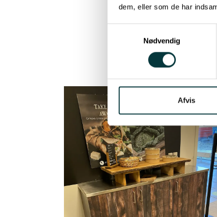
skarp
dem, eller som de har indsaml
Samtykkevalg
På de
Nødvendig
Afvis