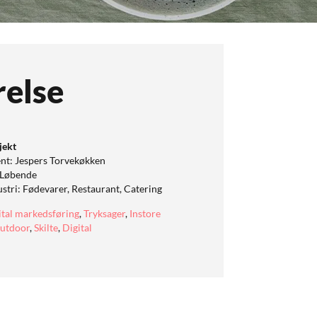
relse
jekt
ent: Jespers Torvekøkken
 Løbende
ustri: Fødevarer, Restaurant, Catering
ital markedsføring
,
Tryksager
,
Instore
utdoor
,
Skilte
,
Digital