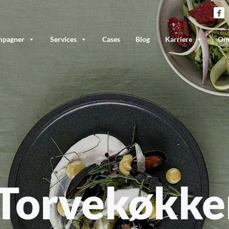
pagner
Services
Cases
Blog
Karriere
Om
 Torvekøkke