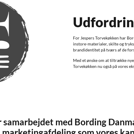
Udfordri
For Jespers Torvekøkken har Bor
instore-materialer, skilte og tryk
brandidentitet på tværs af de fors
Med et ønske om at tiltrække nye
Torvekøkken nu også på vores eks
or samarbejdet med Bording Danmar
en marketingafdeling som vores kan