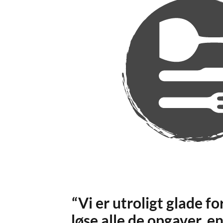
“Vi er utroligt glade f
løse alle de opgaver, 