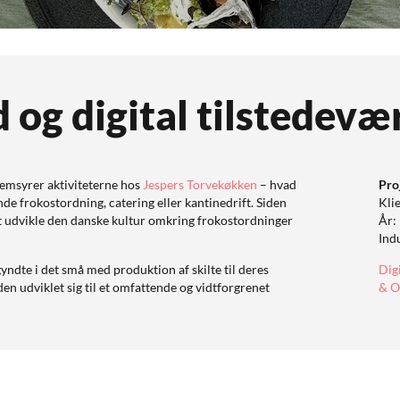
 og digital tilstedevæ
nemsyrer aktiviteterne hos
Jespers Torvekøkken
– hvad
Pro
de frokostordning, catering eller kantinedrift. Siden
Kli
at udvikle den danske kultur omkring frokostordninger
År:
Ind
dte i det små med produktion af skilte til deres
Dig
den udviklet sig til et omfattende og vidtforgrenet
& O