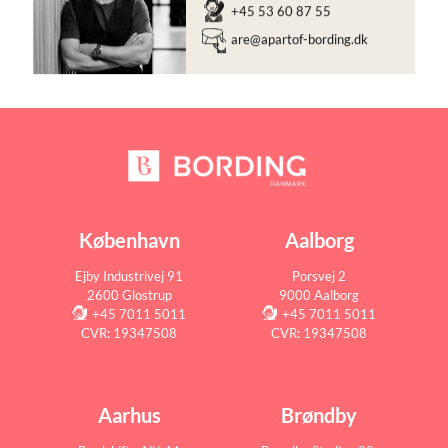
+45 53 60 87 55
are@apartof-bording.dk
København
Aalborg
Ejby Industrivej 91
Porsvej 2
2600 Glostrup
9000 Aalborg
+45 7011 5011
+45 7011 5011
CVR: 19347508
CVR: 19347508
Aarhus
Brøndby