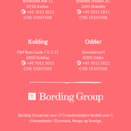
Bredskifte Allé 11
Brøndby Stadion 20,
8210 Aarhus
2605 Brøndby
+45 7011 5011
+45 7011 5011
CVR: 19347508
CVR: 19347508
Kolding
Odder
Olaf Ryes Gade 7 K 2.11
Skovdalsvej 4
6000 Kolding
8300 Odder
+45 7011 5011
+45 7011 5011
CVR: 19347508
CVR: 19347508
Bording Group har over 375 medarbejdere fordelt over 5
virksomheder i Danmark, Norge og Sverige.