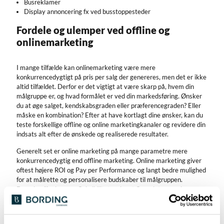
Busreklamer
Display annoncering fx ved busstoppesteder
Fordele og ulemper ved offline og
onlinemarketing
I mange tilfælde kan onlinemarketing være mere
konkurrencedygtigt på pris per salg der genereres, men det er ikke
altid tilfældet. Derfor er det vigtigt at være skarp på, hvem din
målgruppe er, og hvad formålet er ved din markedsføring. Ønsker
du at øge salget, kendskabsgraden eller præferencegraden? Eller
måske en kombination? Efter at have kortlagt dine ønsker, kan du
teste forskellige offline og online marketingkanaler og revidere din
indsats alt efter de ønskede og realiserede resultater.
Generelt set er online marketing på mange parametre mere
konkurrencedygtig end offline marketing. Online marketing giver
oftest højere ROI og Pay per Performance og langt bedre mulighed
for at målrette og personalisere budskaber til målgruppen.
Desuden får du mere fleksibilitet og langt flere data, som kan være
værdifulde for dig ift. at tilpasse din indsats.
Af den grund vil du opleve, at dine konkurrenter i mange tilfælde